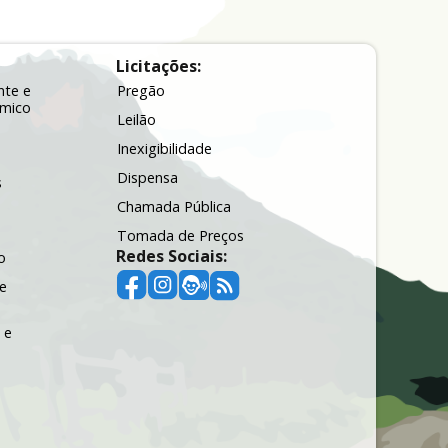
Licitações:
nte e
Pregão
ômico
Leilão
Inexigibilidade
Dispensa
s
Chamada Pública
Tomada de Preços
Redes Sociais:
o
e
 e