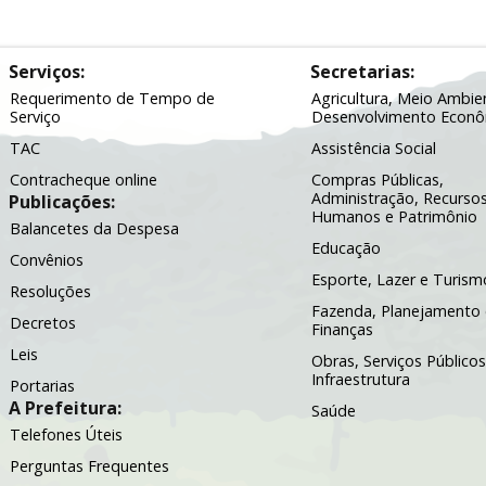
Serviços:
Secretarias:
Requerimento de Tempo de
Agricultura, Meio Ambie
Serviço
Desenvolvimento Econ
TAC
Assistência Social
Contracheque online
Compras Públicas,
Administração, Recurso
Publicações:
Humanos e Patrimônio
Balancetes da Despesa
Educação
Convênios
Esporte, Lazer e Turism
Resoluções
Fazenda, Planejamento 
Decretos
Finanças
Leis
Obras, Serviços Públicos
Infraestrutura
Portarias
A Prefeitura:
Saúde
Telefones Úteis
Perguntas Frequentes