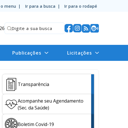
a o menu |
Ir para a busca |
Ir para o rodapé
026
Publicações
Licitações
Transparência
Acompanhe seu Agendamento
(Sec. da Saúde)
Boletim Covid-19