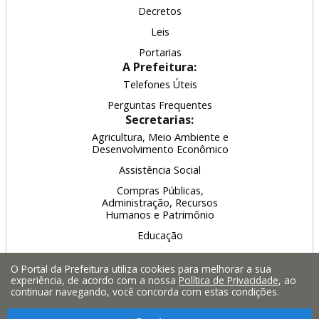
Decretos
Leis
Portarias
A Prefeitura:
Telefones Úteis
Perguntas Frequentes
Secretarias:
Agricultura, Meio Ambiente e
Desenvolvimento Econômico
Assistência Social
Compras Públicas,
Administração, Recursos
Humanos e Patrimônio
Educação
Esporte, Lazer e Turismo
O Portal da Prefeitura utiliza cookies para melhorar a sua
Fazenda, Planejamento e
experiência, de acordo com a nossa
Política de Privacidade
, ao
Finanças
continuar navegando, você concorda com estas condições.
Obras, Serviços Públicos e