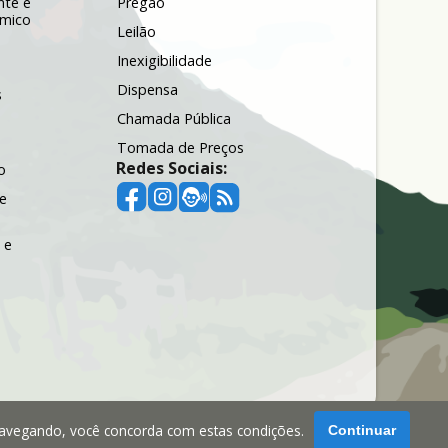
nte e
Pregão
ômico
Leilão
Inexigibilidade
Dispensa
s
Chamada Pública
Tomada de Preços
Redes Sociais:
o
e
 e
navegando, você concorda com estas condições.
Continuar