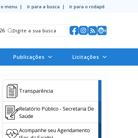
a o menu |
Ir para a busca |
Ir para o rodapé
026
Publicações
Licitações
Transparência
Relatório Público - Secretaria De
Saúde
Acompanhe seu Agendamento
(Sec. da Saúde)