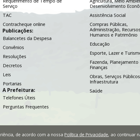
Requerimento de Tempo de
Agricultura, Meio Ambie
Serviço
Desenvolvimento Econ
TAC
Assistência Social
Contracheque online
Compras Públicas,
Administração, Recurso
Publicações:
Humanos e Patrimônio
Balancetes da Despesa
Educação
Convênios
Esporte, Lazer e Turism
Resoluções
Fazenda, Planejamento 
Decretos
Finanças
Leis
Obras, Serviços Públicos
Infraestrutura
Portarias
A Prefeitura:
Saúde
Telefones Úteis
Perguntas Frequentes
periência, de acordo com a nossa
Política de Privacidade
, ao continuar 