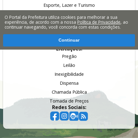
Esporte, Lazer e Turismo
Fazenda, Planejamento e
O Portal da Prefeitura utiliza cookies para melhorar a sua
Finanças
experiência, de acordo com a nossa
Política de Privacidade
, ao
continuar navegando, você concorda com estas condições.
Obras, Serviços Públicos e
Infraestrutura
Continuar
Saúde
Licitações:
Pregão
Leilão
Inexigibilidade
Dispensa
Chamada Pública
Tomada de Preços
Redes Sociais: