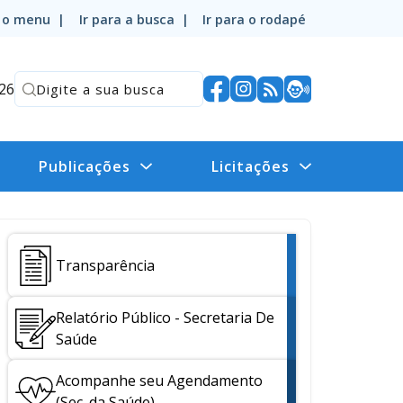
a o menu |
Ir para a busca |
Ir para o rodapé
026
Publicações
Licitações
Transparência
Relatório Público - Secretaria De
Saúde
Acompanhe seu Agendamento
(Sec. da Saúde)