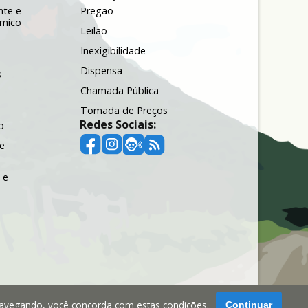
nte e
Pregão
ômico
Leilão
Inexigibilidade
Dispensa
s
Chamada Pública
Tomada de Preços
Redes Sociais:
o
e
 e
navegando, você concorda com estas condições.
Continuar