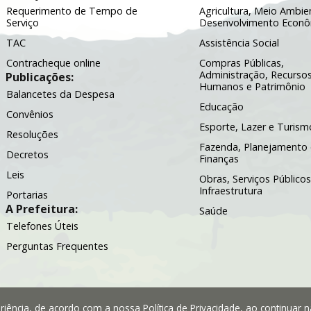
Requerimento de Tempo de
Agricultura, Meio Ambie
Serviço
Desenvolvimento Econ
TAC
Assistência Social
Contracheque online
Compras Públicas,
Administração, Recurso
Publicações:
Humanos e Patrimônio
Balancetes da Despesa
Educação
Convênios
Esporte, Lazer e Turism
Resoluções
Fazenda, Planejamento 
Decretos
Finanças
Leis
Obras, Serviços Públicos
Infraestrutura
Portarias
A Prefeitura:
Saúde
Telefones Úteis
Perguntas Frequentes
periência, de acordo com a nossa
Política de Privacidade
, ao continuar 