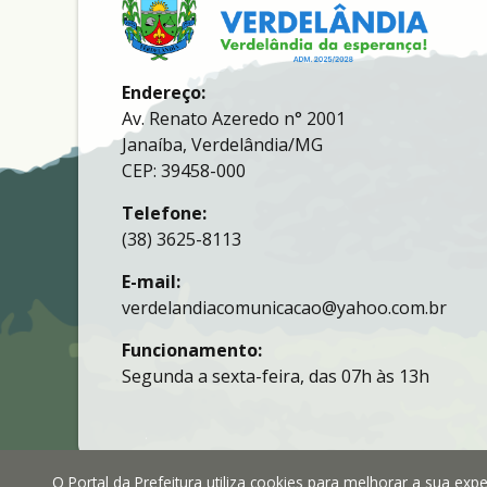
Endereço:
Av. Renato Azeredo n° 2001
Janaíba, Verdelândia/MG
CEP: 39458-000
Telefone:
(38) 3625-8113
E-mail:
verdelandiacomunicacao@yahoo.com.br
Funcionamento:
Segunda a sexta-feira, das 07h às 13h
O Portal da Prefeitura utiliza cookies para melhorar a sua ex