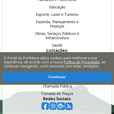
Educação
Esporte, Lazer e Turismo
Fazenda, Planejamento e
Finanças
Obras, Serviços Públicos e
Infraestrutura
Saúde
Licitações:
Pregão
O Portal da Prefeitura utiliza cookies para melhorar a sua
experiência, de acordo com a nossa
Política de Privacidade
, ao
Leilão
continuar navegando, você concorda com estas condições.
Inexigibilidade
Continuar
Dispensa
Chamada Pública
Tomada de Preços
Redes Sociais: