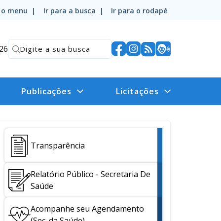
a o menu |
Ir para a busca |
Ir para o rodapé
026
Publicações
Licitações
Transparência
Relatório Público - Secretaria De
Saúde
Acompanhe seu Agendamento
(Sec. da Saúde)