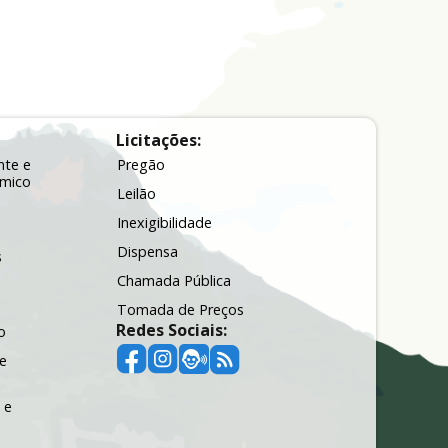
Licitações:
nte e
Pregão
ômico
Leilão
Inexigibilidade
Dispensa
s
Chamada Pública
Tomada de Preços
Redes Sociais:
o
e
 e