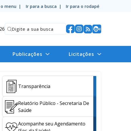
a o menu |
Ir para a busca |
Ir para o rodapé
026
Publicações
Licitações
Transparência
Relatório Público - Secretaria De
Saúde
Acompanhe seu Agendamento
(Sec. da Saúde)