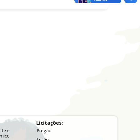
Licitações:
nte e
Pregão
ômico
Leilão