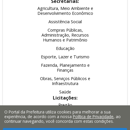
Secretarias:
Agricultura, Meio Ambiente e
Desenvolvimento Econômico
Assistência Social
Compras Públicas,
Administração, Recursos
Humanos e Patrimônio
Educação
Esporte, Lazer e Turismo
Fazenda, Planejamento e
Finanças
Obras, Serviços Públicos e
Infraestrutura
Saúde
Licitações:
Pregão
O Portal da Prefeitura utiliza cookies para melhorar a sua
Leilão
experiência, de acordo com a nossa
Política de Privacidade
, ao
continuar navegando, você concorda com estas condições.
Inexigibilidade