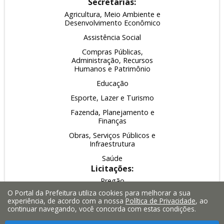
Secretarias:
Agricultura, Meio Ambiente e
Desenvolvimento Econômico
Assistência Social
Compras Públicas,
Administração, Recursos
Humanos e Patrimônio
Educação
Esporte, Lazer e Turismo
Fazenda, Planejamento e
Finanças
Obras, Serviços Públicos e
Infraestrutura
Saúde
Licitações:
Pregão
O Portal da Prefeitura utiliza cookies para melhorar a sua
Leilão
experiência, de acordo com a nossa
Política de Privacidade
, ao
continuar navegando, você concorda com estas condições.
Inexigibilidade